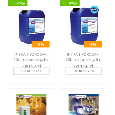
PROMOCJA
PROMOCJA
-6%
-8%
INTRA HYDROCARE
INTRA HYDROCARE
10L - dezynfekcja linii
20L - dezynfekcja linii
pojenia
pojenia
380,52 zł
614,56 zł
DO KOSZYKA
DO KOSZYKA
netto: 352,33 zł
netto: 569,04 zł