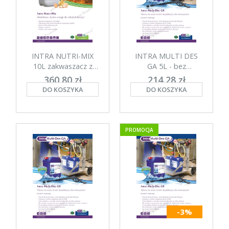
INTRA NUTRI-MIX
INTRA MULTI DES
10L zakwaszacz z
GA 5L - bez
miedzią i cynkiem do
formaldehydu
360,80 zł
214,28 zł
podawania od
DO KOSZYKA
DO KOSZYKA
netto: 334,07 zł
netto: 198,41 zł
pierwszych dni życia
PROMOCJA
-3%