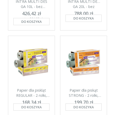
INTRA MULTI DES
INTRA MULTI DES
GA 10L - bez
GA 20L - bez
formaldehydu
formaldehydu
426,42 zł
788,00 zł
DO KOSZYKA
netto: 394,83 zł
netto: 729,63 zł
DO KOSZYKA
Papier dla piskląt
Papier dla piskąt
REGULAR - 2 rolki,
STRONG - 2 rolki,
biodegradacja 2-3
biodegradacja 5-6
168,34 zł
199,70 zł
dni
dni
DO KOSZYKA
DO KOSZYKA
netto: 136,86 zł
netto: 162,36 zł