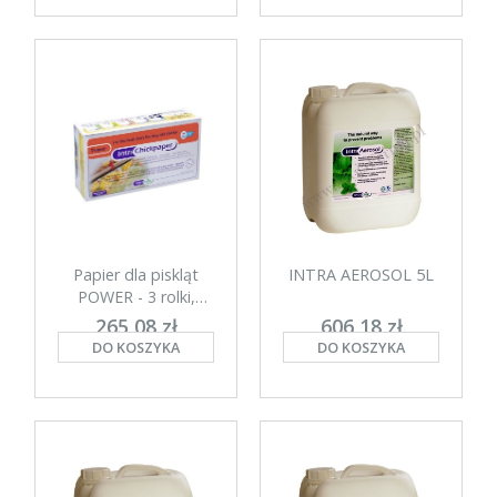
Papier dla piskląt
INTRA AEROSOL 5L
POWER - 3 rolki,
biodegradacja 8-9
265,08 zł
606,18 zł
dni
DO KOSZYKA
DO KOSZYKA
netto: 215,51 zł
netto: 561,28 zł