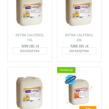
INTRA CALFEROL
INTRA CALFEROL
10L
20L
309,00 zł
588,00 zł
DO KOSZYKA
DO KOSZYKA
netto: 286,11 zł
netto: 544,44 zł
PROMOCJA