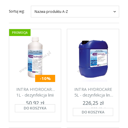
Sortuj wg:
Nazwa produktu A-Z
PROMOCJA
-10%
INTRA HYDROCARE
INTRA HYDROCARE
1L - dezynfekcja linii
5L - dezynfekcja linii
pojenia
pojenia
50,92 zł
226,25 zł
DO KOSZYKA
netto: 47,15 zł
netto: 209,49 zł
DO KOSZYKA