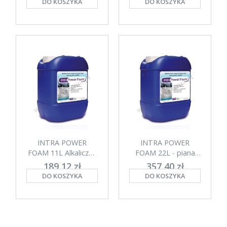
DO KOSZYKA
DO KOSZYKA
netto: 631,90 zł
netto: 119,44 zł
INTRA POWER
INTRA POWER
FOAM 11L Alkaliczna
FOAM 22L - piana
piana myjąca
myjąca
189,12 zł
357,40 zł
DO KOSZYKA
DO KOSZYKA
netto: 153,76 zł
netto: 290,57 zł