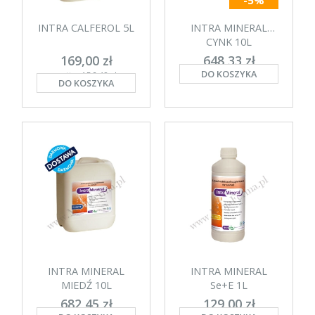
-5%
INTRA CALFEROL 5L
INTRA MINERAL
CYNK 10L
169,00 zł
648,33 zł
DO KOSZYKA
netto: 156,48 zł
netto: 600,31 zł
DO KOSZYKA
INTRA MINERAL
INTRA MINERAL
MIEDŹ 10L
Se+E 1L
682,45 zł
129,00 zł