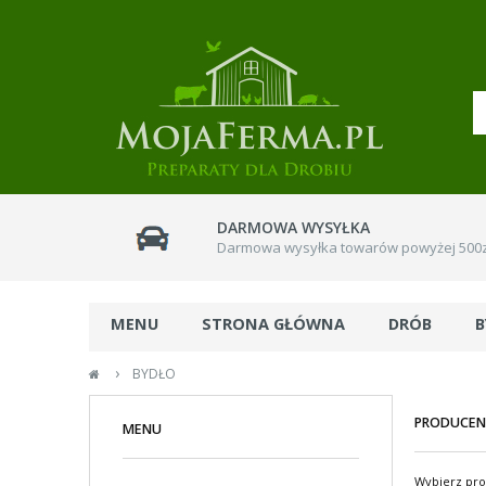
DARMOWA WYSYŁKA
Darmowa wysyłka towarów powyżej 500z
MENU
STRONA GŁÓWNA
DRÓB
ŚRODKI OWADOBÓJCZE
›
BYDŁO
PRODUCEN
MENU
Wybierz pr