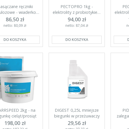
asączane ręczniki
PECTOPRO 1kg -
PE
ulozowe - wiaderko
elektrolity z probiotykiem
elektro
1000szt
dla cieląt
86,50 zł
94,00 zł
netto: 80,09 zł
netto: 87,04 zł
n
DO KOSZYKA
DO KOSZYKA
ARRSPEED 2kg - na
DIGEST 0,25L mniejsze
PID
gunkę cieląt/prosiąt
biegunki w przeżuwaczy
zaleg
198,00 zł
29,56 zł