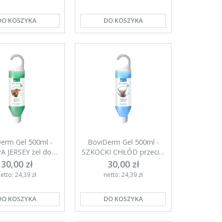
DO KOSZYKA
DO KOSZYKA
erm Gel 500ml -
BoviDerm Gel 500ml -
A JERSEY żel do
SZKOCKI CHŁÓD przeciw
nnej pielęgnacji
obrzękom
30,00 zł
30,00 zł
etto: 24,39 zł
netto: 24,39 zł
DO KOSZYKA
DO KOSZYKA