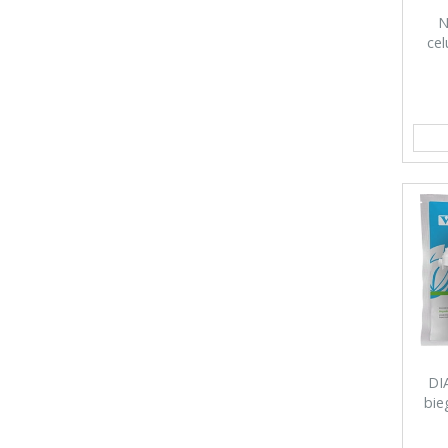
N
cel
DI
bie