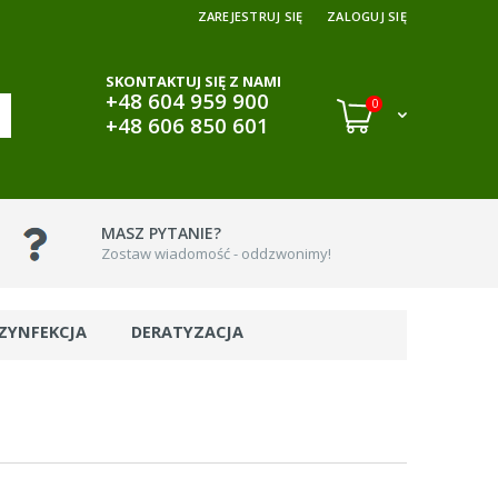
ZAREJESTRUJ SIĘ
ZALOGUJ SIĘ
SKONTAKTUJ SIĘ Z NAMI
+48 604 959 900
0
+48 606 850 601
MASZ PYTANIE?
Zostaw wiadomość - oddzwonimy!
ZYNFEKCJA
DERATYZACJA