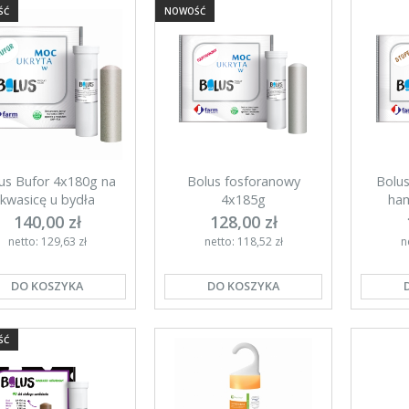
ŚĆ
NOWOŚĆ
us Bufor 4x180g na
Bolus fosforanowy
Bolu
kwasicę u bydła
4x185g
ham
140,00 zł
128,00 zł
netto: 129,63 zł
netto: 118,52 zł
n
DO KOSZYKA
DO KOSZYKA
ŚĆ