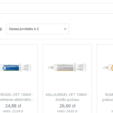
g:
Nazwa produktu A-Z
ROGEL VET 100ml -
KALLIUMGEL VET 100ml -
RUM
ełnienie elektrolitów
źródło potasu
pobud
po biegunce
24,88 zł
26,60 zł
netto: 23,04 zł
netto: 24,63 zł
n