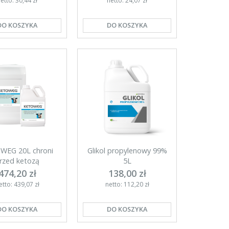
etto: 30,44 zł
netto: 24,07 zł
DO KOSZYKA
DO KOSZYKA
WEG 20L chroni
Glikol propylenowy 99%
rzed ketozą
5L
474,20 zł
138,00 zł
etto: 439,07 zł
netto: 112,20 zł
DO KOSZYKA
DO KOSZYKA