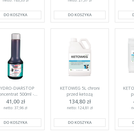
netto: 183,33 zł
netto: 27,37 zł
n
DO KOSZYKA
DO KOSZYKA
YDRO-DIARSTOP
KETOWEG 5L chroni
KETO
oncentrat 500ml -
przed ketozą
p
ektrolity dla cieląt
41,00 zł
134,80 zł
netto: 37,96 zł
netto: 124,81 zł
n
DO KOSZYKA
DO KOSZYKA