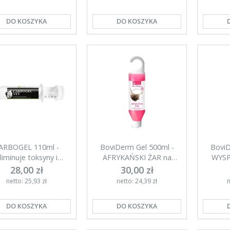
DO KOSZYKA
DO KOSZYKA
ARBOGEL 110ml -
BoviDerm Gel 500ml -
BoviD
liminuje toksyny i
AFRYKAŃSKI ŻAR na
WYSP
omaga trawienie u
początki mastitis
codzi
28,00 zł
30,00 zł
cieląt
netto: 25,93 zł
netto: 24,39 zł
n
DO KOSZYKA
DO KOSZYKA