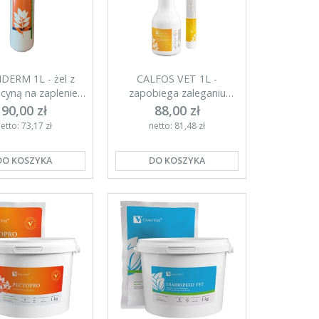
DERM 1L - żel z
CALFOS VET 1L -
cyną na zaplenie
zapobiega zaleganiu
wymion
poporodowemu
90,00 zł
88,00 zł
etto: 73,17 zł
netto: 81,48 zł
DO KOSZYKA
DO KOSZYKA