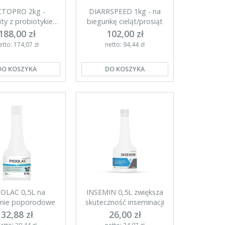
CTOPRO 2kg -
DIARRSPEED 1kg - na
lity z probiotykiem
biegunkę cieląt/prosiąt
dla cieląt
188,00 zł
102,00 zł
etto: 174,07 zł
netto: 94,44 zł
DO KOSZYKA
DO KOSZYKA
OLAC 0,5L na
INSEMIN 0,5L zwiększa
anie poporodowe
skuteczność inseminacji
32,88 zł
26,00 zł