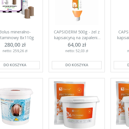
Bolus mineralno-
CAPSIDERM 500g - żel z
CAPSI
itaminowy 8x110g
kapsaicyną na zapalenie
kapsai
wymion
280,00 zł
64,00 zł
netto: 259,26 zł
netto: 52,03 zł
n
DO KOSZYKA
DO KOSZYKA