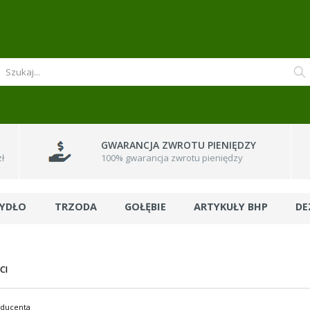
GWARANCJA ZWROTU PIENIĘDZY
ł
100% gwarancja zwrotu pieniędzy
BYDŁO
TRZODA
GOŁĘBIE
ARTYKUŁY BHP
DE
CI
oducenta