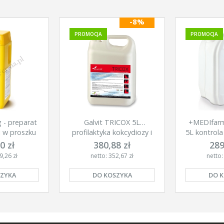
-8%
PROMOCJA
PROMOCJA
 - preparat
Galvit TRICOX 5L
+MEDIfar
i w proszku
profilaktyka kokcydiozy i
5L kontrola
histomonadozy
0 zł
380,88 zł
289
9,26 zł
netto: 352,67 zł
netto:
ZYKA
DO KOSZYKA
DO 