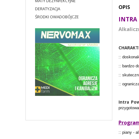
MATY DEZYNFEKCYJNE
OPIS
DERATYZACJA
ŚRODKI OWADOBÓJCZE
INTRA
Alkalic
CHARAKT
:: doskona
:: bardzo 
:: skutecz
:: ogranicz
Intra Po
przygotowa
Program
:: piany - a