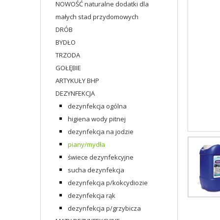
NOWOŚĆ naturalne dodatki dla
małych stad przydomowych
DRÓB
BYDŁO
TRZODA
GOŁĘBIE
ARTYKUŁY BHP
DEZYNFEKCJA
dezynfekcja ogólna
higiena wody pitnej
dezynfekcja na jodzie
piany/mydła
świece dezynfekcyjne
sucha dezynfekcja
dezynfekcja p/kokcydiozie
dezynfekcja rąk
dezynfekcja p/grzybicza