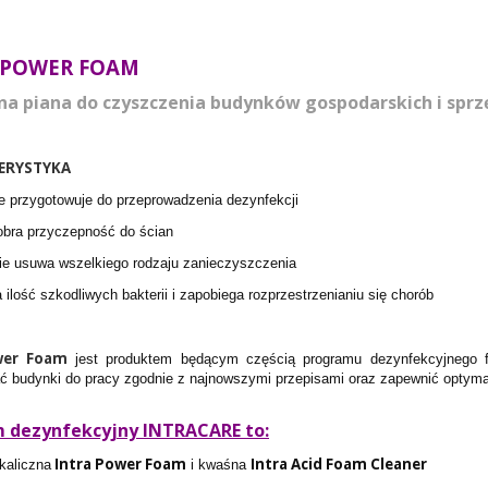
 POWER FOAM
zna piana do czyszczenia budynków gospodarskich i sprz
ERYSTYKA
le przygotowuje do przeprowadzenia dezynfekcji
dobra przyczepność do ścian
nie usuwa wszelkiego rodzaju zanieczyszczenia
a ilość szkodliwych bakterii i zapobiega rozprzestrzenianiu się chorób
wer Foam
jest produktem będącym częścią programu dezynfekcyjnego f
ć budynki do pracy zgodnie z najnowszymi przepisami oraz zapewnić optyma
 dezynfekcyjny INTRACARE to:
Intra Power Foam
Intra Acid Foam Cleaner
lkaliczna
i kwaśna