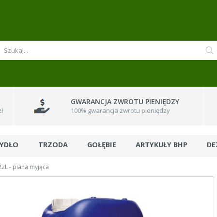
GWARANCJA ZWROTU PIENIĘDZY
ł
100% gwarancja zwrotu pieniędzy
BYDŁO
TRZODA
GOŁĘBIE
ARTYKUŁY BHP
DE
L - piana myjąca