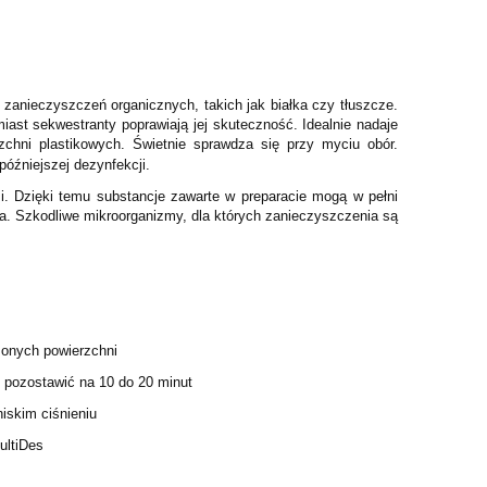
 zanieczyszczeń organicznych, takich jak białka czy tłuszcze.
iast sekwestranty poprawiają jej skuteczność. Idealnie nadaje
zchni plastikowych. Świetnie sprawdza się przy myciu obór.
óźniejszej dezynfekcji.
i. Dzięki temu substancje zawarte w preparacie mogą w pełni
ia. Szkodliwe mikroorganizmy, dla których zanieczyszczenia są
zonych powierzchni
e pozostawić na 10 do 20 minut
iskim ciśnieniu
ultiDes