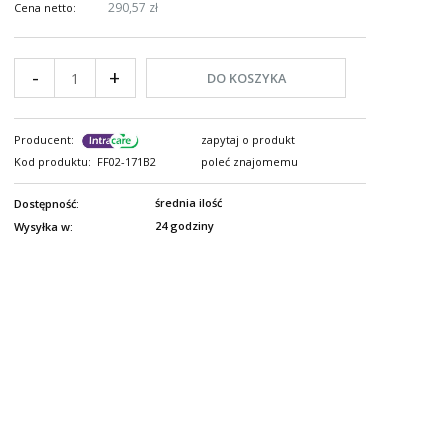
290,57 zł
Cena netto:
-
+
DO KOSZYKA
Producent:
zapytaj o produkt
Kod produktu:
FF02-171B2
poleć znajomemu
średnia ilość
Dostępność:
24 godziny
Wysyłka w: