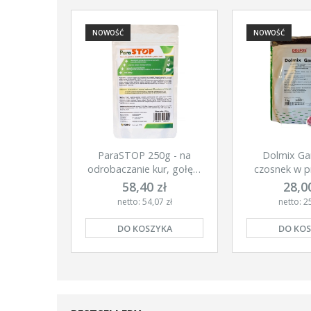
NOWOŚĆ
NOWOŚĆ
ParaSTOP 250g - na
Dolmix Gar
odrobaczanie kur, gołębi
czosnek w p
i świń
ku
58,40 zł
28,00
netto: 54,07 zł
netto: 25
DO KOSZYKA
DO KOS