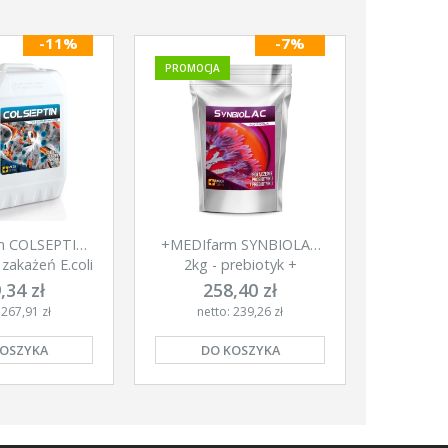
-11%
-7%
PROMOCJA
m COLSEPTIN
+MEDIfarm SYNBIOLAC
 zakażeń E.coli
2kg - prebiotyk +
probiotyk
,34 zł
258,40 zł
 267,91 zł
netto: 239,26 zł
KOSZYKA
DO KOSZYKA