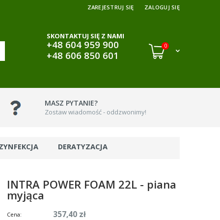
ZAREJESTRUJ SIĘ
ZALOGUJ SIĘ
SKONTAKTUJ SIĘ Z NAMI
+48 604 959 900
0
+48 606 850 601
MASZ PYTANIE?
Zostaw wiadomość - oddzwonimy!
ZYNFEKCJA
DERATYZACJA
INTRA POWER FOAM 22L - piana
myjąca
357,40 zł
Cena: