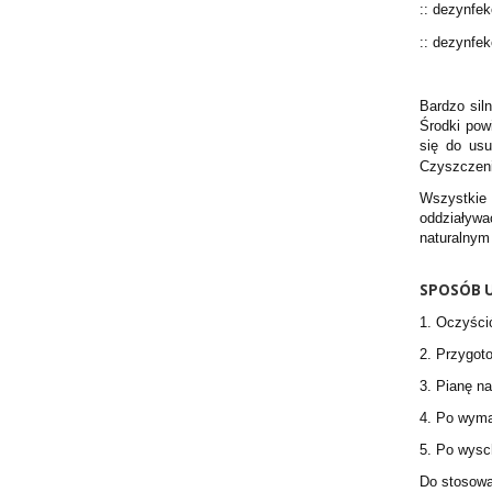
:: dezynfek
:: dezynfek
Bardzo sil
Środki pow
się do usu
Czyszczen
Wszystkie 
oddziaływa
naturalnym
SPOSÓB U
1. Oczyścić
2. Przygot
3. Pianę n
4. Po wyma
5. Po wysc
Do stosowa