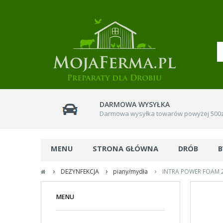
DARMOWA WYSYŁKA
Darmowa wysyłka towarów powyżej 500z
MENU
STRONA GŁÓWNA
DRÓB
ŚRODKI OWADOBÓJCZE
›
›
›
DEZYNFEKCJA
piany/mydła
INTRA POWER FOAM 22
MENU