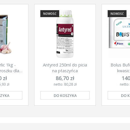
NOWOŚĆ
NOWOŚĆ
lic 1kg -
Antyred 250ml do picia
Bolus Buf
roszku dla
na ptaszyńca
kwasic
r
 zł
86,70 zł
140
,93 zł
netto: 80,28 zł
netto:
ZYKA
DO KOSZYKA
DO 