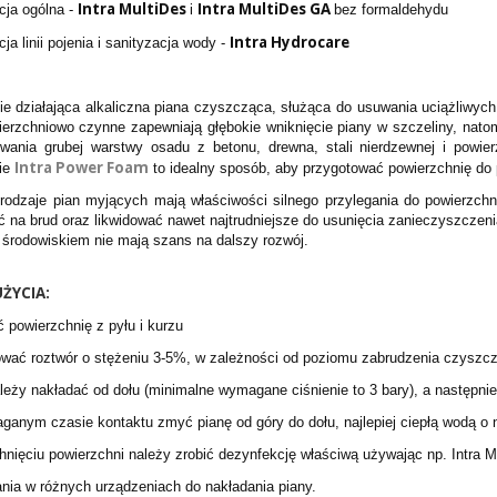
Intra MultiDes
Intra MultiDes GA
cja ogólna -
i
bez formaldehydu
Intra Hydrocare
cja linii pojenia i sanityzacja wody -
nie działająca alkaliczna piana czyszcząca, służąca do usuwania uciążliwych
ierzchniowo czynne zapewniają głębokie wniknięcie piany w szczeliny, natom
wania grubej warstwy osadu z betonu, drewna, stali nierdzewnej i powier
Intra Power Foam
ie
to idealny sposób, aby przygotować powierzchnię do p
rodzaje pian myjących mają właściwości silnego przylegania do powierzchn
ć na brud oraz likwidować nawet najtrudniejsze do usunięcia zanieczyszczen
 środowiskiem nie mają szans na dalszy rozwój.
ŻYCIA:
 powierzchnię z pyłu i kurzu
ować roztwór o stężeniu 3-5%, w zależności od poziomu zabrudzenia czyszc
ależy nakładać od dołu (minimalne wymagane ciśnienie to 3 bary), a następni
ganym czasie kontaktu zmyć pianę od góry do dołu, najlepiej ciepłą wodą o n
hnięciu powierzchni należy zrobić dezynfekcję właściwą używając np. Intra M
nia w różnych urządzeniach do nakładania piany.