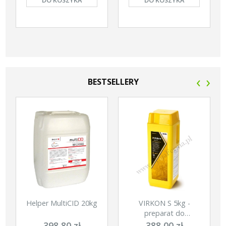
‹
›
BESTSELLERY
Helper MultiCID 20kg
VIRKON S 5kg -
preparat do
dezynfecji w proszku
398,80 zł
388,00 zł