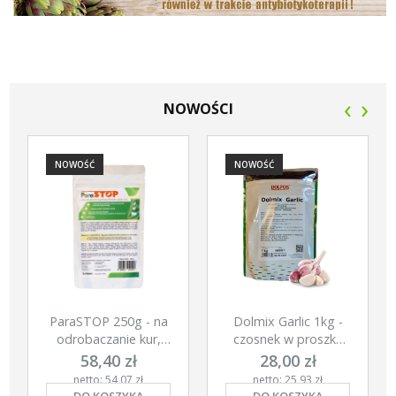
‹
›
NOWOŚCI
NOWOŚĆ
NOWOŚĆ
ParaSTOP 250g - na
Dolmix Garlic 1kg -
odrobaczanie kur,
czosnek w proszku
gołębi i świń
dla kur
58,40 zł
28,00 zł
netto: 54,07 zł
netto: 25,93 zł
DO KOSZYKA
DO KOSZYKA