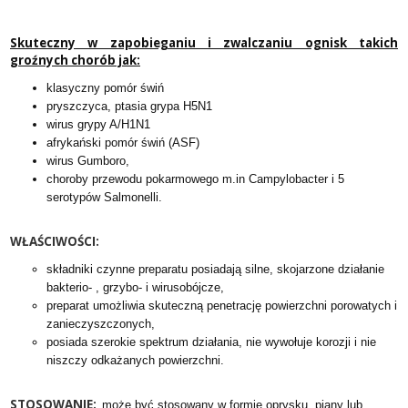
Skuteczny w zapobieganiu i zwalczaniu ognisk takich
groźnych chorób jak:
klasyczny pomór świń
pryszczyca, ptasia grypa H5N1
wirus grypy A/H1N1
afrykański pomór świń (ASF)
wirus Gumboro,
choroby przewodu pokarmowego m.in Campylobacter i 5
serotypów Salmonelli.
WŁAŚCIWOŚCI:
składniki czynne preparatu posiadają silne, skojarzone działanie
bakterio- , grzybo- i wirusobójcze,
preparat umożliwia skuteczną penetrację powierzchni porowatych i
zanieczyszczonych,
posiada szerokie spektrum działania, nie wywołuje korozji i nie
niszczy odkażanych powierzchni.
STOSOWANIE:
może być stosowany w formie oprysku, piany lub