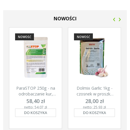
‹
›
NOWOŚCI
NOWOŚĆ
NOWOŚĆ
ParaSTOP 250g - na
Dolmix Garlic 1kg -
odrobaczanie kur,
czosnek w proszku
gołębi i świń
dla kur
58,40 zł
28,00 zł
netto: 54,07 zł
netto: 25,93 zł
DO KOSZYKA
DO KOSZYKA