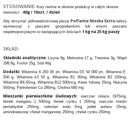
STOSOWANIE:
Kury nieśne w okresie produkcji w całym okresie
40g / 10szt. / dzień
nieśności:
Polfamix Nioska Extra
Aby otrzymać pełnowartościową paszę
należy
wymieszać z paszami gospodarskimi lub innymi paszami
1 kg na 25 kg paszy
niepełnoporcjowymi w następujących ilościach
SKŁAD:
Składniki analityczne:
Lizyna 8g, Metionina 17 g, Treonina 3g, Wapń
298,8g, Fosfor 25g, Sód 40g
Dodatki:
Witamina A 250 00 jm, Witamina D3 50 000 jm, Witamina E
500 g, Witamina k3 50 g, Witamina B1 30mg, Witamina B2 100mg,
Witamina B6 65mg, Witamina B12 500mcg, Kwas foliowy 25mg, Niacyna
550mg, Pantotenian Ca 280mg, Cholina 680 mg
Mieszanki pierwiastków śladowych:
siarczan żelaza 1975mg,
tlenek manganu 1 500mg, tlenek cynku 1 250mg, siarczan miedzi
pentahydrat 250mg, selenian sodu 5mg, jodek potasu 25mg,
aminokwasowy chelat manganowy 250mg, chelat cynku 250mg