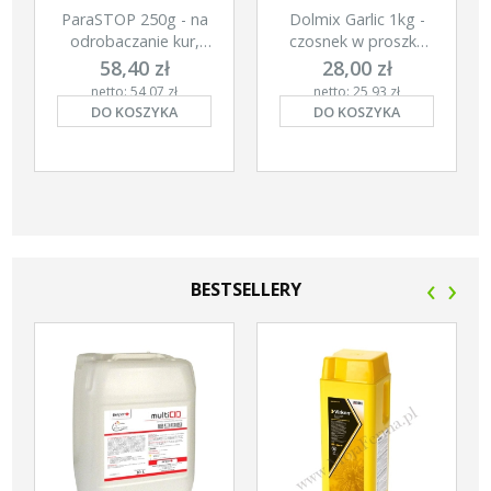
ParaSTOP 250g - na
Dolmix Garlic 1kg -
odrobaczanie kur,
czosnek w proszku
gołębi i świń
dla kur
58,40 zł
28,00 zł
netto: 54,07 zł
netto: 25,93 zł
DO KOSZYKA
DO KOSZYKA
‹
›
BESTSELLERY