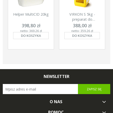
Helper MultiCID 20kg
VIRKON S 5kg -
preparat do
dezynfecji w proszku
398,80 zł
388,00 zł
netto: 369,26 zł
netto: 359,26 zł
DO KOSZYKA
DO KOSZYKA
NEWSLETTER
ZAPISZ SIĘ
O NAS
POMOC