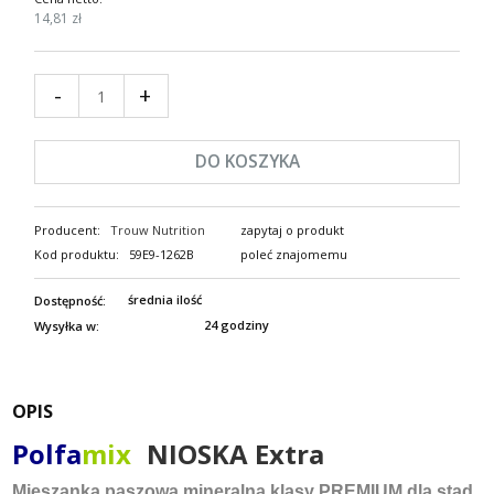
14,81 zł
-
+
DO KOSZYKA
Producent:
Trouw Nutrition
zapytaj o produkt
Kod produktu:
59E9-1262B
poleć znajomemu
średnia ilość
Dostępność:
24 godziny
Wysyłka w:
OPIS
Polfa
mix
NIOSKA Extra
Mieszanka paszowa mineralna klasy PREMIUM dla stad