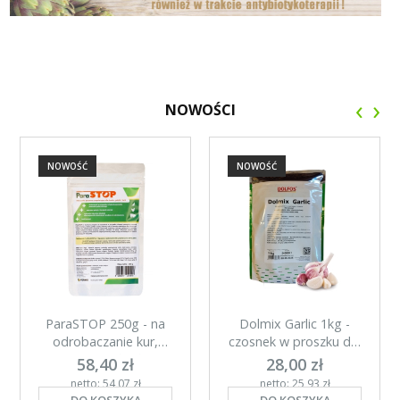
‹
›
NOWOŚCI
NOWOŚĆ
NOWOŚĆ
ParaSTOP 250g - na
Dolmix Garlic 1kg -
odrobaczanie kur,
czosnek w proszku dla
gołębi i świń
kur
58,40 zł
28,00 zł
netto: 54,07 zł
netto: 25,93 zł
DO KOSZYKA
DO KOSZYKA