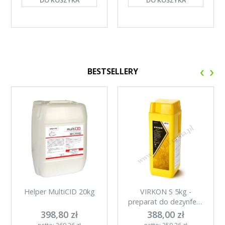
‹
›
BESTSELLERY
Helper MultiCID 20kg
VIRKON S 5kg -
preparat do dezynfecji
w proszku
398,80 zł
388,00 zł